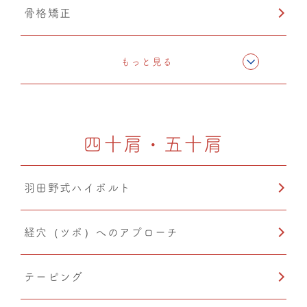
骨格矯正
CMC筋膜ストレッチ（リリース）
もっと見る
ドレナージュ(EHD・DPL)
四十肩・五十肩
温熱療法
羽田野式ハイボルト
自律神経調整
経穴（ツボ）へのアプローチ
O脚矯正
テーピング
猫背矯正