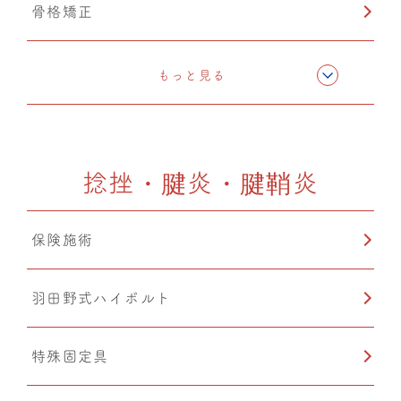
骨格矯正
CMC筋膜ストレッチ（リリース）
もっと見る
ドレナージュ(EHD・DPL)
捻挫・腱炎・腱鞘炎
カッピング
保険施術
鍼灸
羽田野式ハイボルト
温熱療法
特殊固定具
猫背矯正