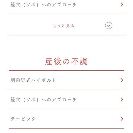
経穴（ツボ）へのアプローチ
テーピング
もっと見る
骨格矯正
産後の不調
CMC筋膜ストレッチ（リリース）
羽田野式ハイボルト
鍼灸
経穴（ツボ）へのアプローチ
温熱療法
テーピング