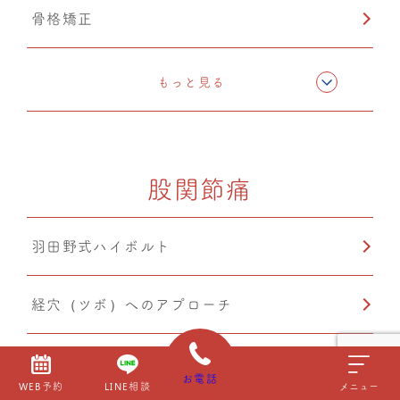
骨格矯正
CMC筋膜ストレッチ（リリース）
もっと見る
カッピング
股関節痛
鍼灸
羽田野式ハイボルト
経穴（ツボ）へのアプローチ
テーピング
お電話
WEB予約
LINE相談
メニュー