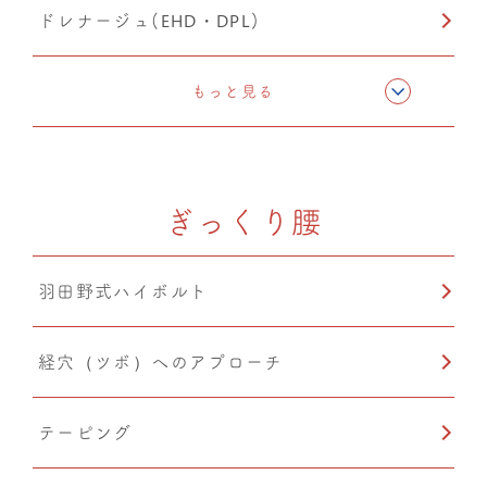
ドレナージュ(EHD・DPL)
猫背矯正
猫背矯正
もっと見る
ぎっくり腰
羽田野式ハイボルト
経穴（ツボ）へのアプローチ
テーピング