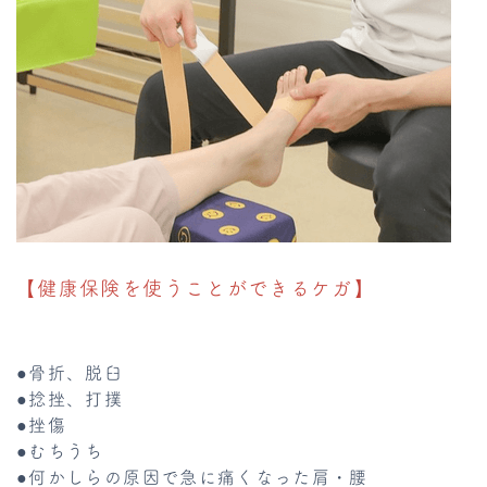
【健康保険を使うことができるケガ】
●骨折、脱臼
●捻挫、打撲
●挫傷
●むちうち
●何かしらの原因で急に痛くなった肩・腰