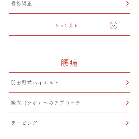
骨格矯正
CMC筋膜ストレッチ（リリース）
もっと見る
ドレナージュ(EHD・DPL)
腰痛
カッピング
羽田野式ハイボルト
鍼灸
経穴（ツボ）へのアプローチ
温熱療法
テーピング