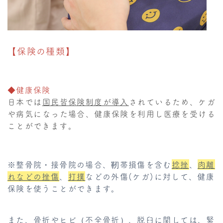
【
保険の種類】
◆健康保険
日本では
国民皆保険制度が導入
されているため、ケガ
や病気になった場合、健康保険を利用し医療を受ける
ことができます。
※整骨院・接骨院の場合、靭帯損傷を含む
捻挫
、
肉離
れなどの挫傷
、
打撲
などの外傷(ケガ)に対して、健康
保険を使うことができます。
また、骨折やヒビ（不全骨折）、脱臼に関しては、緊