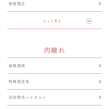
骨格矯正
CMC筋膜ストレッチ（リリース）
もっと見る
カッピング
肉離れ
鍼灸
保険施術
特殊固定具
羽田野式ハイボルト