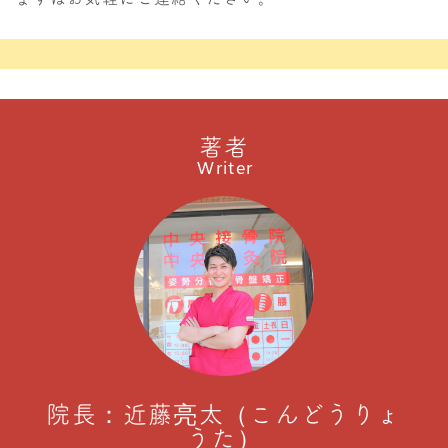
著者
Writer
院長：近藤亮太（こんどうりょ
うた）