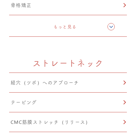
骨格矯正
CMC筋膜ストレッチ（リリース）
もっと見る
ドレナージュ(EHD・DPL)
ストレートネック
温熱療法
経穴（ツボ）へのアプローチ
産後矯正
テーピング
自律神経調整
CMC筋膜ストレッチ（リリース）
O脚矯正