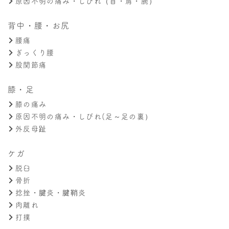
原因不明の痛み・しびれ（首・肩・腕）
背中・腰・お尻
腰痛
ぎっくり腰
股関節痛
膝・足
膝の痛み
原因不明の痛み・しびれ(足～足の裏）
外反母趾
ケガ
脱臼
骨折
捻挫・腱炎・腱鞘炎
肉離れ
打撲